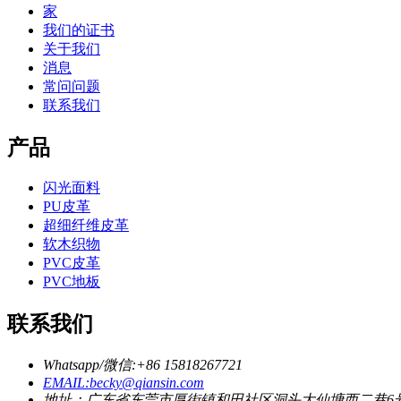
家
我们的证书
关于我们
消息
常问问题
联系我们
产品
闪光面料
PU皮革
超细纤维皮革
软木织物
PVC皮革
PVC地板
联系我们
Whatsapp/微信:+86 15818267721
EMAIL:becky@qiansin.com
地址：广东省东莞市厚街镇和田社区洞头大仙塘西二巷6号 5