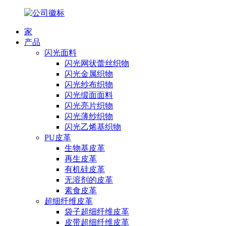
家
产品
闪光面料
闪光网状蕾丝织物
闪光金属织物
闪光纱布织物
闪光缎面面料
闪光亮片织物
闪光薄纱织物
闪光乙烯基织物
PU皮革
生物基皮革
再生皮革
有机硅皮革
无溶剂的皮革
素食皮革
超细纤维皮革
袋子超细纤维皮革
皮带超细纤维皮革