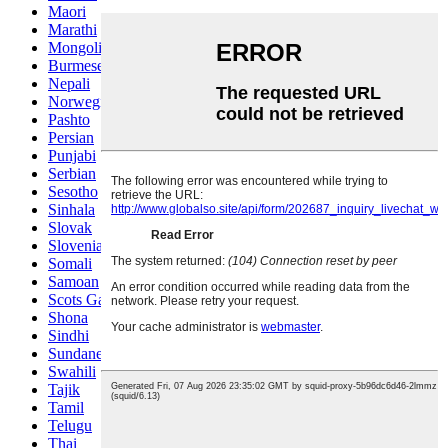
Maori
Marathi
Mongolian
Burmese
Nepali
Norwegian
Pashto
Persian
Punjabi
Serbian
Sesotho
Sinhala
Slovak
Slovenian
Somali
Samoan
Scots Gaelic
Shona
Sindhi
Sundanese
Swahili
Tajik
Tamil
Telugu
Thai