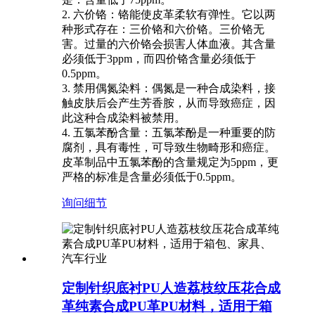
2. 六价铬：铬能使皮革柔软有弹性。它以两
种形式存在：三价铬和六价铬。三价铬无
害。过量的六价铬会损害人体血液。其含量
必须低于3ppm，而四价铬含量必须低于
0.5ppm。
3. 禁用偶氮染料：偶氮是一种合成染料，接
触皮肤后会产生芳香胺，从而导致癌症，因
此这种合成染料被禁用。
4. 五氯苯酚含量：五氯苯酚是一种重要的防
腐剂，具有毒性，可导致生物畸形和癌症。
皮革制品中五氯苯酚的含量规定为5ppm，更
严格的标准是含量必须低于0.5ppm。
询问
细节
定制针织底衬PU人造荔枝纹压花合成
革纯素合成PU革PU材料，适用于箱