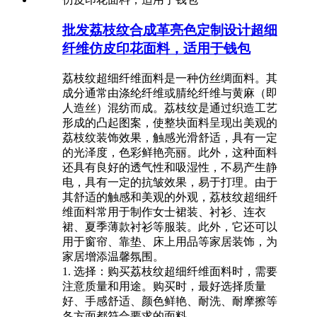
批发荔枝纹合成革亮色定制设计超细
纤维仿皮印花面料，适用于钱包
荔枝纹超细纤维面料是一种仿丝绸面料。其
成分通常由涤纶纤维或腈纶纤维与黄麻（即
人造丝）混纺而成。荔枝纹是通过织造工艺
形成的凸起图案，使整块面料呈现出美观的
荔枝纹装饰效果，触感光滑舒适，具有一定
的光泽度，色彩鲜艳亮丽。此外，这种面料
还具有良好的透气性和吸湿性，不易产生静
电，具有一定的抗皱效果，易于打理。由于
其舒适的触感和美观的外观，荔枝纹超细纤
维面料常用于制作女士裙装、衬衫、连衣
裙、夏季薄款衬衫等服装。此外，它还可以
用于窗帘、靠垫、床上用品等家居装饰，为
家居增添温馨氛围。
1. 选择：购买荔枝纹超细纤维面料时，需要
注意质量和用途。购买时，最好选择质量
好、手感舒适、颜色鲜艳、耐洗、耐摩擦等
各方面都符合要求的面料。