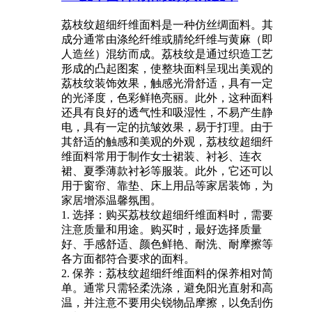
荔枝纹超细纤维面料是一种仿丝绸面料。其
成分通常由涤纶纤维或腈纶纤维与黄麻（即
人造丝）混纺而成。荔枝纹是通过织造工艺
形成的凸起图案，使整块面料呈现出美观的
荔枝纹装饰效果，触感光滑舒适，具有一定
的光泽度，色彩鲜艳亮丽。此外，这种面料
还具有良好的透气性和吸湿性，不易产生静
电，具有一定的抗皱效果，易于打理。由于
其舒适的触感和美观的外观，荔枝纹超细纤
维面料常用于制作女士裙装、衬衫、连衣
裙、夏季薄款衬衫等服装。此外，它还可以
用于窗帘、靠垫、床上用品等家居装饰，为
家居增添温馨氛围。
1. 选择：购买荔枝纹超细纤维面料时，需要
注意质量和用途。购买时，最好选择质量
好、手感舒适、颜色鲜艳、耐洗、耐摩擦等
各方面都符合要求的面料。
2. 保养：荔枝纹超细纤维面料的保养相对简
单。通常只需轻柔洗涤，避免阳光直射和高
温，并注意不要用尖锐物品摩擦，以免刮伤