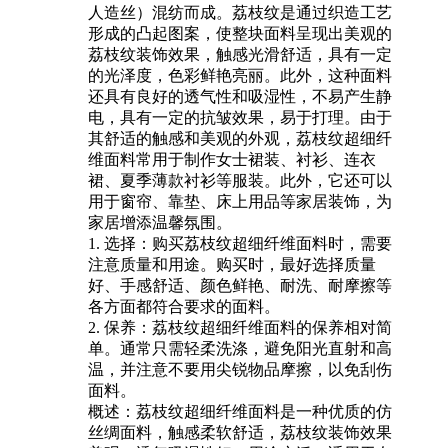
人造丝）混纺而成。荔枝纹是通过织造工艺
形成的凸起图案，使整块面料呈现出美观的
荔枝纹装饰效果，触感光滑舒适，具有一定
的光泽度，色彩鲜艳亮丽。此外，这种面料
还具有良好的透气性和吸湿性，不易产生静
电，具有一定的抗皱效果，易于打理。由于
其舒适的触感和美观的外观，荔枝纹超细纤
维面料常用于制作女士裙装、衬衫、连衣
裙、夏季薄款衬衫等服装。此外，它还可以
用于窗帘、靠垫、床上用品等家居装饰，为
家居增添温馨氛围。
1. 选择：购买荔枝纹超细纤维面料时，需要
注意质量和用途。购买时，最好选择质量
好、手感舒适、颜色鲜艳、耐洗、耐摩擦等
各方面都符合要求的面料。
2. 保养：荔枝纹超细纤维面料的保养相对简
单。通常只需轻柔洗涤，避免阳光直射和高
温，并注意不要用尖锐物品摩擦，以免刮伤
面料。
概述：荔枝纹超细纤维面料是一种优质的仿
丝绸面料，触感柔软舒适，荔枝纹装饰效果