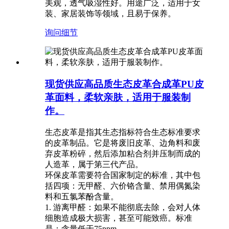
美观，透气吸湿性好。用途广泛，适用于女
装、家居装饰等领域，且易于保养。
询问
细节
现货供应高品质生态皮革合成革PU皮
革面料，柔软亲肤，适用于服装制
作。
生态皮革是指其生态指标符合生态标准要求
的皮革制品。它是将废旧皮革、边角料和废
弃皮革粉碎，然后添加粘合剂并压制而成的
人造革，属于第三代产品。
环保皮革需要符合国家制定的标准，其中包
括四项：无甲醛、六价铬含量、禁用偶氮染
料和五氯苯酚含量。
1. 游离甲醛：如果不能彻底去除，会对人体
细胞造成极大损害，甚至可能致癌。标准
是：含量低于75ppm。