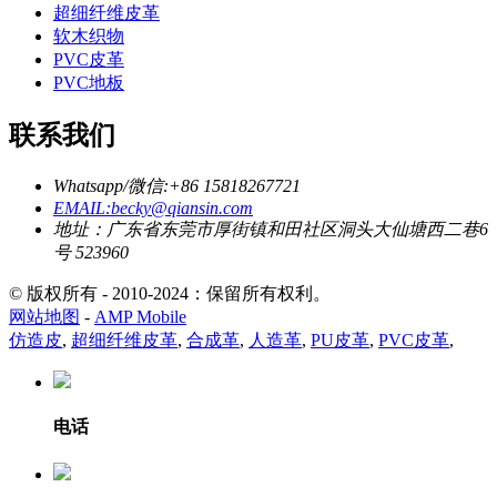
超细纤维皮革
软木织物
PVC皮革
PVC地板
联系我们
Whatsapp/微信:+86 15818267721
EMAIL:becky@qiansin.com
地址：广东省东莞市厚街镇和田社区洞头大仙塘西二巷6
号 523960
© 版权所有 - 2010-2024：保留所有权利。
网站地图
-
AMP Mobile
仿造皮
,
超细纤维皮革
,
合成革
,
人造革
,
PU皮革
,
PVC皮革
,
电话