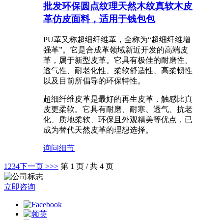
批发环保圆点纹理天然木纹真软木皮
革仿皮面料，适用于钱包包
PU革又称超细纤维革，全称为“超细纤维增
强革”。它是合成革领域新近开发的高端皮
革，属于新型皮革。它具有极佳的耐磨性、
透气性、耐老化性、柔软舒适性、高柔韧性
以及目前所倡导的环保特性。
超细纤维皮革是最好的再生皮革，触感比真
皮更柔软。它具有耐磨、耐寒、透气、抗老
化、质地柔软、环保且外观精美等优点，已
成为替代天然皮革的理想选择。
询问
细节
1
2
3
4
下一页 >
>>
第 1 页 / 共 4 页
立即咨询