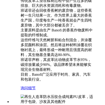
传统皮革工业在鞣制过程中会产生过多的碳
排放、巨大的水资源消耗和有毒废物。
班诺菲还会回收香蕉树的废弃物，这些香蕉
树一生只结果一次。作为世界上最大的香蕉
生产国，印度每生产一吨香蕉就会产生四吨
废弃物，其中大部分都被丢弃了。
主要原料是由生产 Banofi 的香蕉作物废料中
提取的纤维制成。
这些纤维与天然树胶和粘合剂混合，并涂覆
多层颜料和涂层。然后将这种材料涂覆在织
物衬底上，最终形成一种耐用且强度高的材
料，其生物基含量高达80-90%。
班诺菲声称，其皮革比动物皮革节水95%，
碳排放量减少90%。该品牌希望未来能够实
现完全生物基材料。
目前，Banofi广泛应用于时尚、家具、汽车
和包装行业。
询问
细节