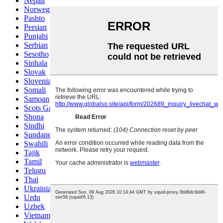
Nepali
Norwegian
Pashto
Persian
Punjabi
Serbian
Sesotho
Sinhala
Slovak
Slovenian
Somali
Samoan
Scots Gaelic
Shona
Sindhi
Sundanese
Swahili
Tajik
Tamil
Telugu
Thai
Ukrainian
Urdu
Uzbek
Vietnamese