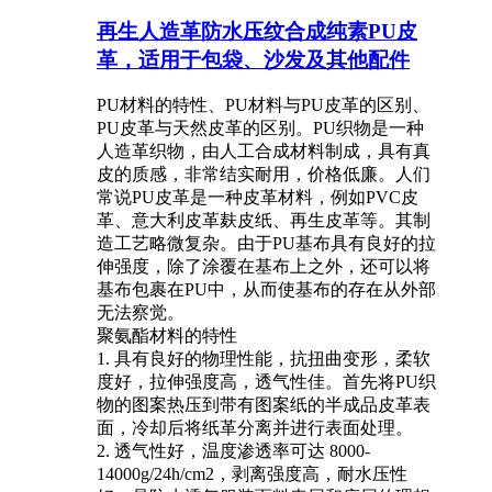
再生人造革防水压纹合成纯素PU皮
革，适用于包袋、沙发及其他配件
PU材料的特性、PU材料与PU皮革的区别、
PU皮革与天然皮革的区别。PU织物是一种
人造革织物，由人工合成材料制成，具有真
皮的质感，非常结实耐用，价格低廉。人们
常说PU皮革是一种皮革材料，例如PVC皮
革、意大利皮革麸皮纸、再生皮革等。其制
造工艺略微复杂。由于PU基布具有良好的拉
伸强度，除了涂覆在基布上之外，还可以将
基布包裹在PU中，从而使基布的存在从外部
无法察觉。
聚氨酯材料的特性
1. 具有良好的物理性能，抗扭曲变形，柔软
度好，拉伸强度高，透气性佳。首先将PU织
物的图案热压到带有图案纸的半成品皮革表
面，冷却后将纸革分离并进行表面处理。
2. 透气性好，温度渗透率可达 8000-
14000g/24h/cm2，剥离强度高，耐水压性