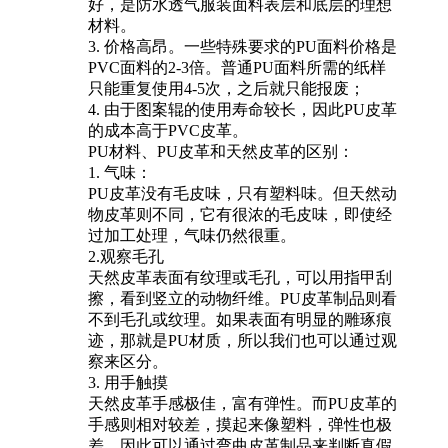
好，是防水透气服装面料表层和底层的理想
材料。
3. 价格高昂。一些特殊要求的PU面料价格是
PVC面料的2-3倍。普通PU面料所需的纸样
只能重复使用4-5次，之后就只能报废；
4. 由于图案辊的使用寿命较长，因此PU皮革
的成本高于PVC皮革。
PU材料、PU皮革和天然皮革的区别：
1. 气味：
PU皮革没有毛皮味，只有塑料味。但天然动
物皮革则不同，它有很浓的毛皮味，即使经
过加工处理，气味仍然很重。
2.观察毛孔
天然皮革表面有纹理或毛孔，可以用指甲刮
擦，看到竖立的动物纤维。PU皮革制品则看
不到毛孔或纹理。如果表面有明显的雕琢痕
迹，那就是PU材质，所以我们也可以通过观
察来区分。
3. 用手触摸
天然皮革手感极佳，富有弹性。而PU皮革的
手感则相对较差，摸起来像塑料，弹性也极
差，因此可以通过弯曲皮革制品来判断真假