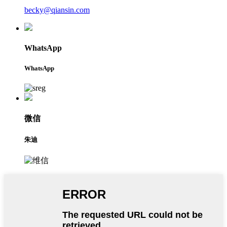
becky@qiansin.com
WhatsApp
WhatsApp
微信
朱迪