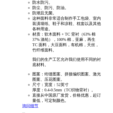
防水防污。
防尘、防污、防油。
防潮且无菌。
这种面料非常适合制作手工包袋、室内
装潢墙纸、鞋子和凉鞋、枕套以及其他
各种用途。
材质：软木面料 + TC 背衬（63% 棉
37% 涤纶），100% 棉，亚麻，再生
TC 面料，大豆面料，有机棉，天丝，
竹纤维面料。
我们的生产工艺允许我们使用不同的衬
底材料。
图案：绗缝图案、拼接编织图案、激光
图案、压花图案。
尺寸：宽度：52英寸
厚度：0.4-0.5mm（TC织物背衬）。
直接从中国原厂发货，价格优惠，起订
量低，可定制颜色。
询问
细节