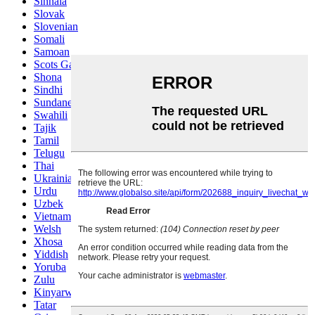
Sinhala
Slovak
Slovenian
Somali
Samoan
Scots Gaelic
Shona
Sindhi
Sundanese
Swahili
Tajik
Tamil
Telugu
Thai
Ukrainian
Urdu
Uzbek
Vietnamese
Welsh
Xhosa
Yiddish
Yoruba
Zulu
Kinyarwanda
Tatar