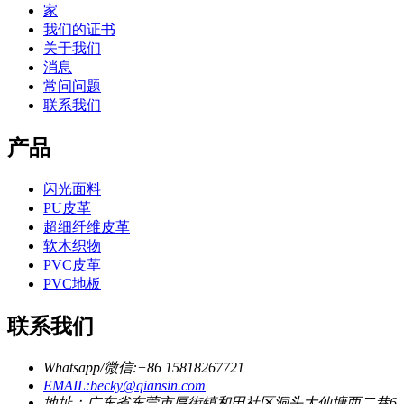
家
我们的证书
关于我们
消息
常问问题
联系我们
产品
闪光面料
PU皮革
超细纤维皮革
软木织物
PVC皮革
PVC地板
联系我们
Whatsapp/微信:+86 15818267721
EMAIL:becky@qiansin.com
地址：广东省东莞市厚街镇和田社区洞头大仙塘西二巷6