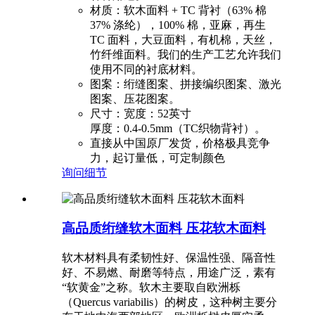
材质：软木面料 + TC 背衬（63% 棉
37% 涤纶），100% 棉，亚麻，再生
TC 面料，大豆面料，有机棉，天丝，
竹纤维面料。
我们的生产工艺允许我们
使用不同的衬底材料。
图案：绗缝图案、拼接编织图案、激光
图案、压花图案。
尺寸：宽度：52英寸
厚度：0.4-0.5mm（TC织物背衬）。
直接从中国原厂发货，价格极具竞争
力，起订量低，可定制颜色
询问
细节
高品质绗缝软木面料 压花软木面料
软木材料具有柔韧性好、保温性强、隔音性
好、不易燃、耐磨等特点，用途广泛，素有
“软黄金”之称。软木主要取自欧洲栎
（Quercus variabilis）的树皮，这种树主要分