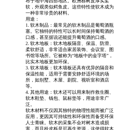
布于地中海西部地区。欧洲栎树皮厚实柔
软，外观类似鳄鱼皮。这些特性使软木成为
一种非常珍贵的材料。
用途：
1. 软木制品：最常见的软木制品是葡萄酒瓶
塞。它独特的特性可以长时间保持葡萄酒的
口感，甚至据说还能提升葡萄酒的口感。
2. 软木地板：软木地板隔音、保温、防滑、
柔软舒适，非常适合家居装饰、会议室、图
书馆等场所。它被称为“地板中的金字塔”，
比实木地板更加环保。
3. 软木墙板：软木墙板还具有优异的隔音和
保温性能，适用于需要安静舒适环境的场
所，如别墅、木屋、剧院、视听室和酒店
等。
4. 其他用途：软木还可以用来制作救生圈、
软木鞋垫、钱包、鼠标垫等，用途非常广
泛。
软木材料不仅因其独特的物理性能而被广泛
应用，更因其可持续性和环保性而备受环保
人士青睐。软木的采集不会对树木造成损
害，而且栓皮栎是可再生资源，这使得软木