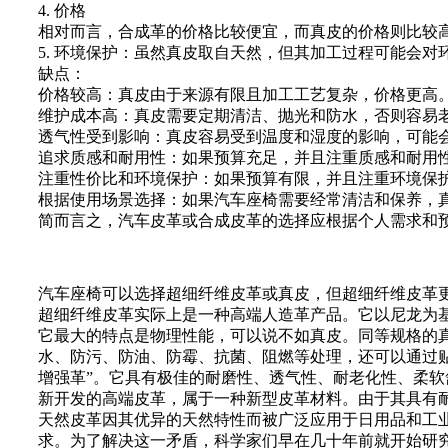
4. 价格
相对而言，合成革的价格比较便宜，而真皮的价格则比较
5. 环境保护：虽然真皮取自天然，但其加工过程可能会
缺点：
价格较高：真皮由于来源有限且加工工艺复杂，价格更高
维护成本高：真皮需要定期清洁、抛光和防水，否则容易
透气性受到影响：真皮容易受到温度和湿度的影响，可能
追求质感和耐用性：如果预算充足，并且注重质感和耐用
注重性价比和环境保护：如果预算有限，并且注重环境保
根据使用场景选择：如果汽车座椅需要经常清洁和保养，
简而言之，汽车皮革或合成皮革的选择应根据个人需求和
汽车座椅可以选择超细纤维皮革或真皮，但超细纤维皮革
超细纤维皮革实际上是一种高端人造革产品。它以尼龙为
它最大的特点是物理性能，可以说不如真皮。同等规格的
水、防污、防油、防霉、抗菌、阻燃等处理，还可以通过
增强革”。它具有极佳的耐磨性、透气性、耐老化性、柔
新开发的高端皮革，属于一种新型皮革材料。由于其具有
天然皮革因其优异的天然特性而被广泛应用于日用品和工
求。为了解决这一矛盾，科学家们早在几十年前就开始研