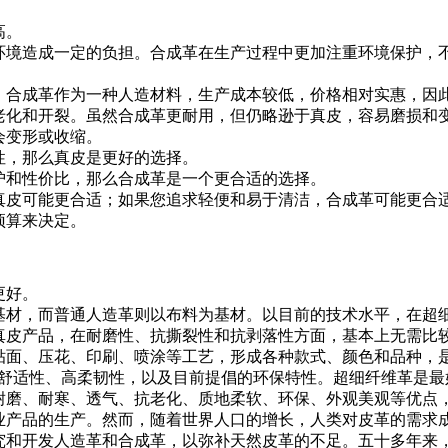
高。
对环境造成一定的负担。合成革在生产过程中更加注重环境保护，
。合成革作为一种人造材料，生产成本较低，价格相对实惠，因
老化和开裂。虽然合成革更耐用，但仍略逊于真皮，容易磨损和
会变形或收缩。
性，那么真皮是更好的选择。
护和性价比，那么合成革是一个更合适的选择。
真皮可能更合适；如果您追求轻便和易于清洁，合成革可能更合
预算来决定。
更好。
基材，而普通人造革则以布料为基材。以目前的技术水平，在超
真皮产品，在耐磨性、抗撕裂性和抗剥落性方面，基本上无需比
贴面、压花、印刷、喷涂等工艺，形成各种款式、颜色和品种，是
软舒适性、高柔韧性，以及目前提倡的环保特性。超细纤维革是最
耐磨、耐寒、透气、抗老化、质地柔软、环保、外观美观等优点
业产品的生产。然而，随着世界人口的增长，人类对皮革的需求
究和开发人造革和合成革，以弥补天然皮革的不足。五十多年来